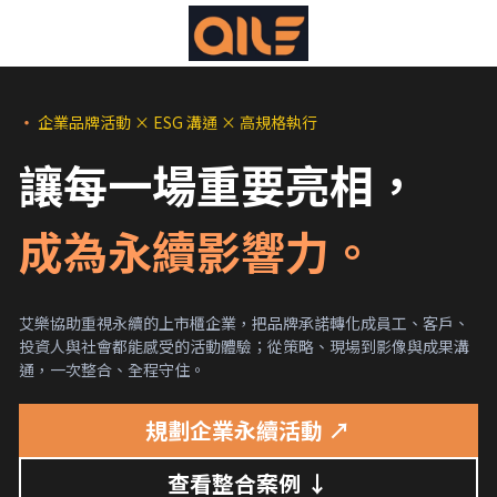
規劃企業永續活動 ↗
・
企業品牌活動 × ESG 溝通 × 高規格執行
讓每一場重要亮相，
成為永續影響力。
艾樂協助重視永續的上市櫃企業，把品牌承諾轉化成員工、客戶、
投資人與社會都能感受的活動體驗；從策略、現場到影像與成果溝
通，一次整合、全程守住。
規劃企業永續活動 ↗
查看整合案例 ↓