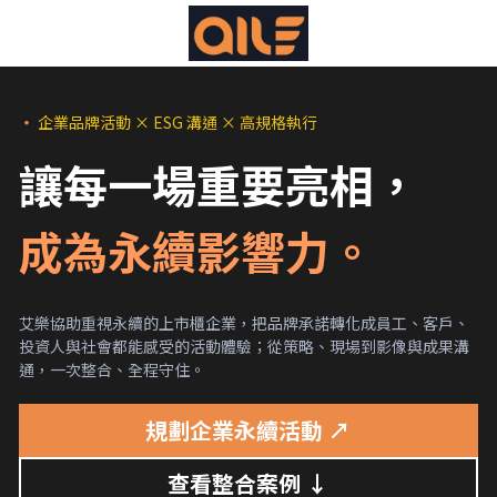
規劃企業永續活動 ↗
・
企業品牌活動 × ESG 溝通 × 高規格執行
讓每一場重要亮相，
成為永續影響力。
艾樂協助重視永續的上市櫃企業，把品牌承諾轉化成員工、客戶、
投資人與社會都能感受的活動體驗；從策略、現場到影像與成果溝
通，一次整合、全程守住。
規劃企業永續活動 ↗
查看整合案例 ↓